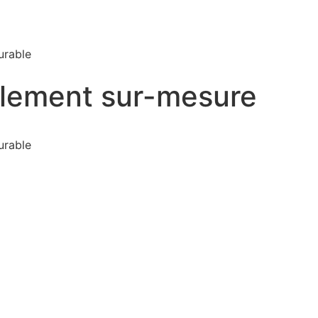
urable
ement sur-mesure
urable